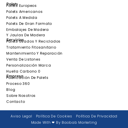
Palets
Palets Europeos
Palets Americanos
Palets A Medida
Palets De Gran Formato
Embalajes De Madera
Y Jaulas De Madera
Servicios
Palets Usados Y Reciclados
Tratamiento Fitosanitario
Mantenimiento Y Reparación
Venta De Listones
Personalización Marca
Huella Carbono 0
Empresa
Fabricación De Palets
Proceso 360
Blog
Sobre Nosotros
Contacto
Aviso Legal
Política De Cookies
Política De Privacidad
Made With ❤ By Baobab Marketing