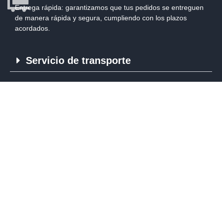
Entrega rápida:
garantizamos que tus pedidos se entreguen
de manera rápida y segura, cumpliendo con los plazos
acordados.
Servicio de transporte
¿Buscas una empresa que te
proporcione calidad y confianza?
Nuestro servicio de venta de
listones de madera te lo garantiza,
confía en nosotros y dota tus
proyectos de los mejores
materiales.
CONTÁCTANOS