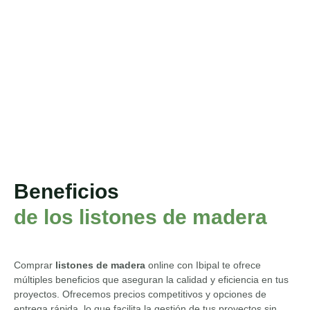
tus proyectos? Descubre nuestra
oferta de listones de madera de
pino y transforma tus ideas en
realidad. Contáctanos hoy mismo
para obtener un presupuesto
personalizado.
SOLICITA PRESUPUESTO
Beneficios
de los listones de madera
Comprar
listones de madera
online
con
Ibipal
te ofrece
múltiples beneficios que aseguran la calidad y eficiencia en tus
proyectos.
O
frecemos precios competitivos y opciones de
entrega rápida, lo que facilita la gestión de tus proyectos sin