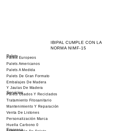
IBIPAL CUMPLE CON LA
NORMA NIMF-15
Palets
Palets Europeos
Palets Americanos
Palets A Medida
Palets De Gran Formato
Embalajes De Madera
Y Jaulas De Madera
Servicios
Palets Usados Y Reciclados
Tratamiento Fitosanitario
Mantenimiento Y Reparación
Venta De Listones
Personalización Marca
Huella Carbono 0
Empresa