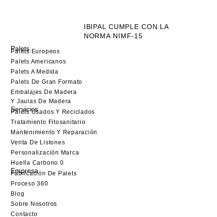
IBIPAL CUMPLE CON LA
NORMA NIMF-15
Palets
Palets Europeos
Palets Americanos
Palets A Medida
Palets De Gran Formato
Embalajes De Madera
Y Jaulas De Madera
Servicios
Palets Usados Y Reciclados
Tratamiento Fitosanitario
Mantenimiento Y Reparación
Venta De Listones
Personalización Marca
Huella Carbono 0
Empresa
Fabricación De Palets
Proceso 360
Blog
Sobre Nosotros
Contacto