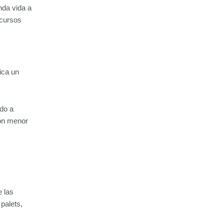
nda vida a
ecursos
ica un
ndo a
con menor
e las
r palets,