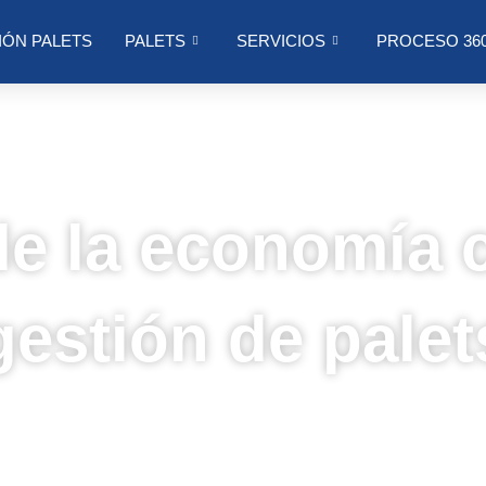
IÓN PALETS
PALETS
SERVICIOS
PROCESO 36
e la economía c
gestión de palet