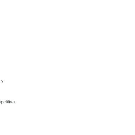
 y
petitiva