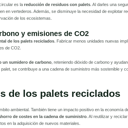
ircular es la
reducción de residuos con palets
. Al darles una segu
rminen en vertederos. Además, se disminuye la necesidad de explotar r
ervación de los ecosistemas.
arbono y emisiones de CO2
al de los palets reciclados
. Fabricar menos unidades nuevas impl
nes de CO2.
mo un sumidero de carbono
, reteniendo dióxido de carbono y ayuda
un palet, se contribuye a una cadena de suministro más sostenible y 
 de los palets reciclados
ámbito ambiental. También tiene un impacto positivo en la economía d
ahorro de costes en la cadena de suministro
. Al reutilizar y recicla
tos en la adquisición de nuevos materiales.