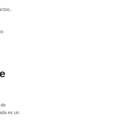
uctos,
to
je
 de
zada es un