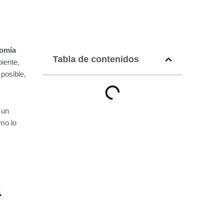
omía
Tabla de contenidos
iente,
posible,
 un
mo lo
a