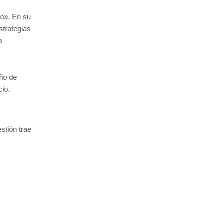
ño». En su
strategias
a
eño de
cio.
stión trae