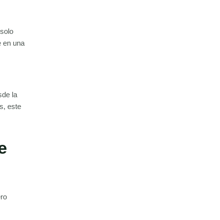
 solo
e en una
sde la
s, este
e
ero