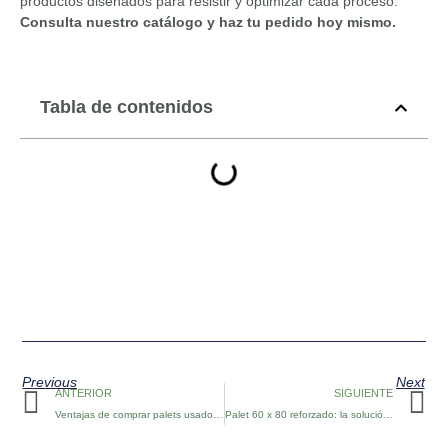
productos diseñados para resistir y optimizar cada proceso.
Consulta nuestro catálogo y haz tu pedido hoy mismo.
Tabla de contenidos
Previous
Next
Ant
S
ANTERIOR
SIGUIENTE
Ventajas de comprar palets usados certificados: calidad a un mejor precio
Palet 60 x 80 reforzado: la solución ideal para cargas pesadas