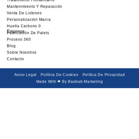
Mantenimiento Y Reparación
Venta De Listones
Personalización Marca
Huella Carbono 0
Empresa
Fabricación De Palets
Proceso 360
Blog
Sobre Nosotros
Contacto
Aviso Legal
Política De Cookies
Política De Privacidad
Made With ❤ By Baobab Marketing