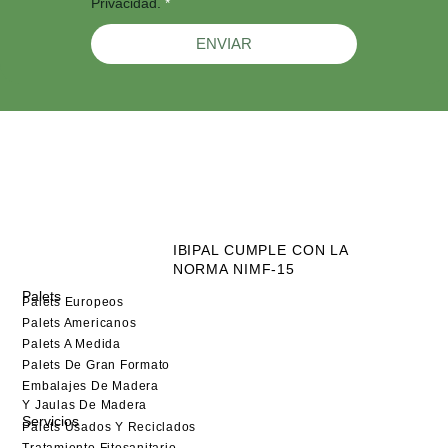
Privacidad.
*
ENVIAR
Alternative:
IBIPAL CUMPLE CON LA
NORMA NIMF-15
Palets
Palets Europeos
Palets Americanos
Palets A Medida
Palets De Gran Formato
Embalajes De Madera
Y Jaulas De Madera
Servicios
Palets Usados Y Reciclados
Tratamiento Fitosanitario