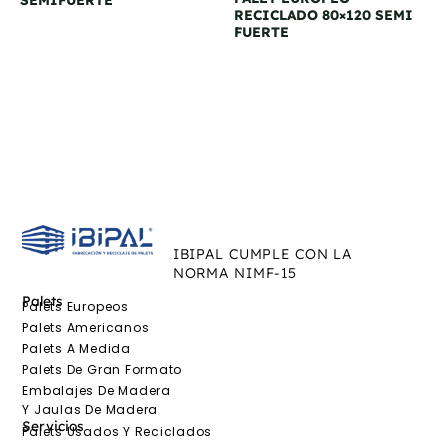
RECICLADO 80×120 SEMI
FUERTE
IBIPAL CUMPLE CON LA
NORMA NIMF-15
Palets
Palets Europeos
Palets Americanos
Palets A Medida
Palets De Gran Formato
Embalajes De Madera
Y Jaulas De Madera
Servicios
Palets Usados Y Reciclados