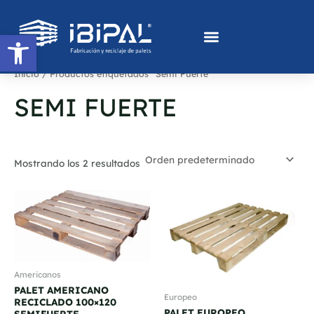
Ir
al
Abrir barra de herramientas
contenido
Inicio
/ Productos etiquetados “Semi Fuerte”
SEMI FUERTE
Mostrando los 2 resultados
Americanos
PALET AMERICANO
Europeo
RECICLADO 100×120
PALET EUROPEO
SEMIFUERTE